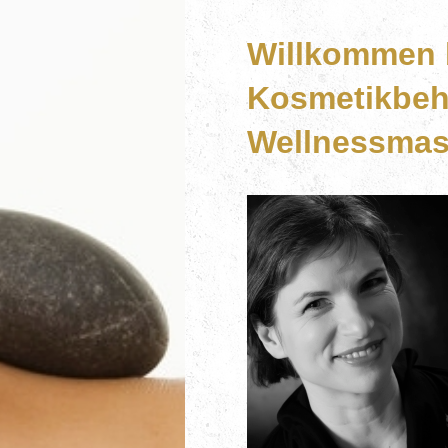
Willkommen 
Kosmetikbeh
Wellnessma