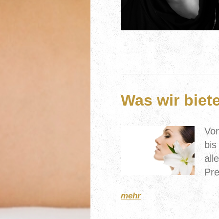
Was wir biet
Von
bis
all
Pre
mehr